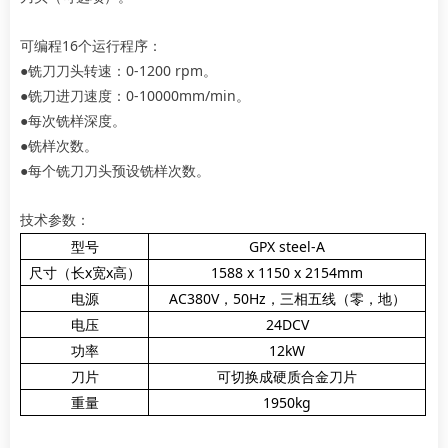
可编程16个运行程序：
●铣刀刀头转速：0-1200 rpm。
●铣刀进刀速度：0-10000mm/min。
●每次铣样深度。
●铣样次数。
●每个铣刀刀头预设铣样次数。
技术参数：
型号
GPX steel-A
尺寸（长x宽x高）
1588 x 1150 x 2154mm
电源
AC380V，50Hz，三相五线（零，地）
电压
24DCV
功率
12kW
刀片
可切换成硬质合金刀片
重量
1950kg