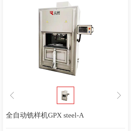
ꁆ
ꁇ
全自动铣样机GPX steel-A